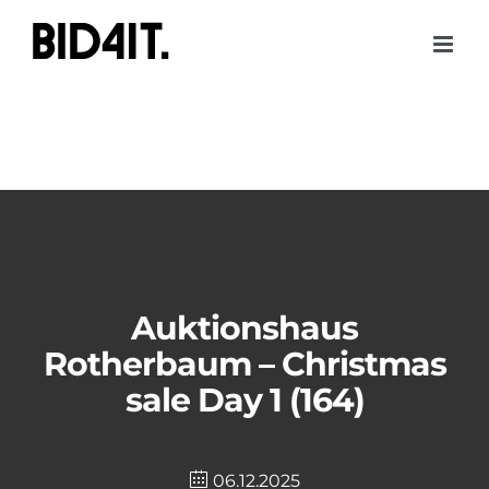
Skip
to
content
Auktionshaus
Rotherbaum – Christmas
sale Day 1 (164)
06.12.2025