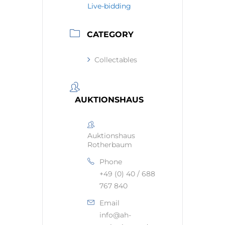
Live-bidding
CATEGORY
Collectables
AUKTIONSHAUS
Auktionshaus
Rotherbaum
Phone
+49 (0) 40 / 688
767 840
Email
info@ah-