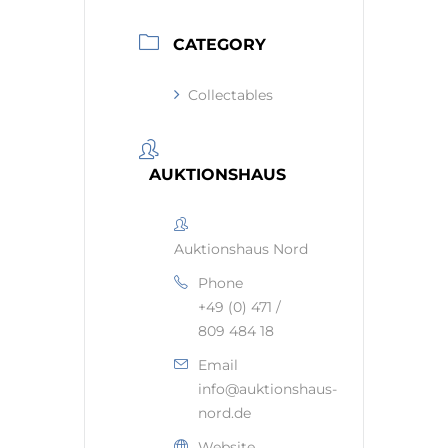
CATEGORY
Collectables
AUKTIONSHAUS
Auktionshaus Nord
Phone
+49 (0) 471 /
809 484 18
Email
info@auktionshaus-
nord.de
Website