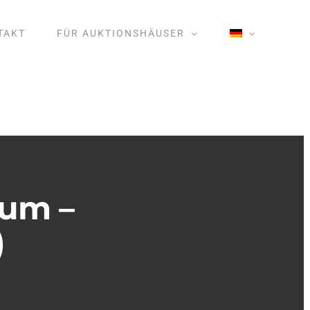
TAKT
FÜR AUKTIONSHÄUSER
aum –
)