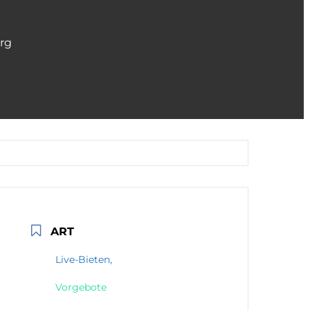
rg
ART
Live-Bieten,
Vorgebote