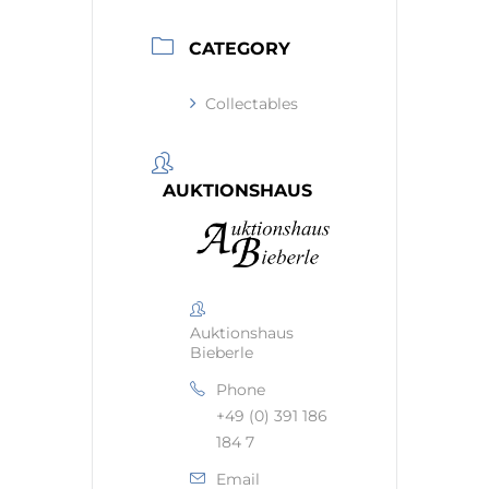
CATEGORY
Collectables
AUKTIONSHAUS
Auktionshaus
Bieberle
Phone
+49 (0) 391 186
184 7
Email