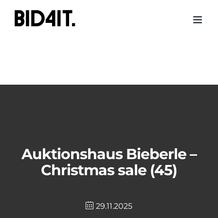
Skip
to
content
Auktionshaus Bieberle –
Christmas sale (45)
29.11.2025