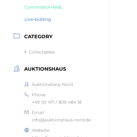
Commission bids,
Live-bidding
CATEGORY
Collectables
AUKTIONSHAUS
Auktionshaus Nord
Phone
+49 (0) 471 / 809 484 18
Email
info@auktionshaus-nord.de
Website