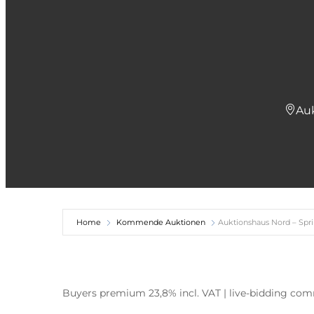
Au
Home
Kommende Auktionen
Auktionshaus Nord – Spri
Buyers premium 23,8% incl. VAT | live-bidding commi