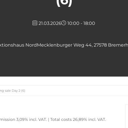
21.03.2026
10:00 - 18:00
ktionshaus Nord
Mecklenburger Weg 44, 27578 Bremer
ng sale Day 2 (6)
ssion 3,09% incl. VAT. | Total costs 26,89% incl. VAT.