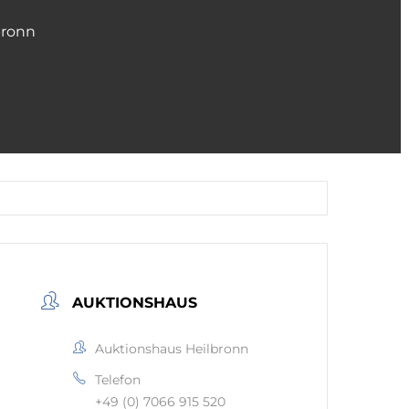
bronn
AUKTIONSHAUS
Auktionshaus Heilbronn
Telefon
+49 (0) 7066 915 520