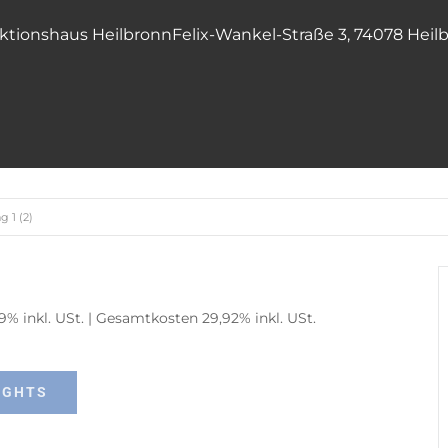
ktionshaus Heilbronn
Felix-Wankel-Straße 3, 74078 Heil
 1 (2)
09% inkl. USt. | Gesamtkosten 29,92% inkl. USt.
IGHTS