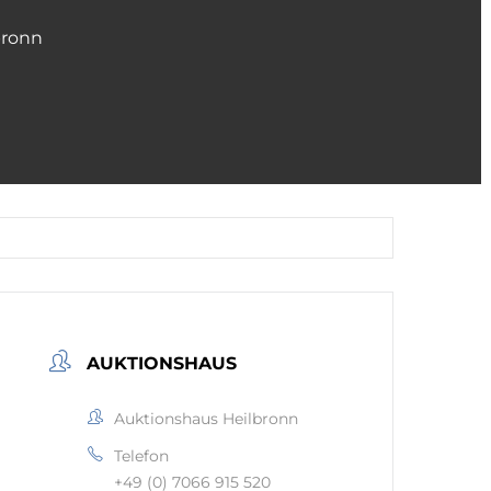
bronn
AUKTIONSHAUS
Auktionshaus Heilbronn
Telefon
+49 (0) 7066 915 520