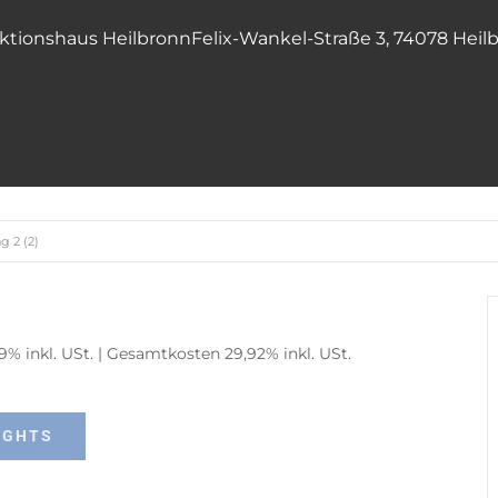
ktionshaus Heilbronn
Felix-Wankel-Straße 3, 74078 Heil
g 2 (2)
09% inkl. USt. | Gesamtkosten 29,92% inkl. USt.
IGHTS